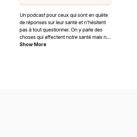
Un podcast pour ceux qui sont en quête
de réponses sur leur santé et n'hésitent
pas à tout questionner. On y parle des
choses qui affectent notre santé mais ne
se trouvent pas en pharmacie. Que ce
Show More
soit l'alimentation, le sommeil, la
méditation, l'activité physique. Tout ce
qui a un impact profond sur notre santé
est bon à découvrir, étudier et discuter.